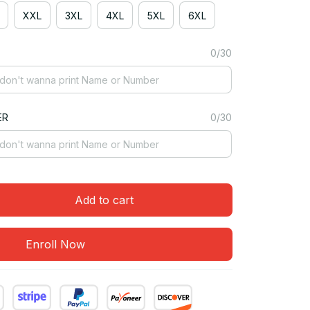
XXL
3XL
4XL
5XL
6XL
0/30
ER
0/30
Add to cart
Enroll Now